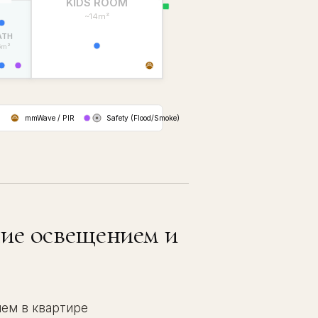
KIDS ROOM
~14m²
ATH
6m²
mmWave / PIR
Safety (Flood/Smoke)
ие освещением и
лем в квартире