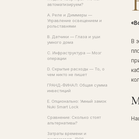
автоматизируем?
A. Реле и Диммеры —
Управление освещением и
«В
рольставнями
B. Датчики — Глаза и уши
В 
умного дома
пл
C. Инфраструктура — Мозг
операции
пр
D. Скрытые расходы — То, о
ка
чем никто не пишет
ко
ГРАНД-ФИНАЛ: Общая сумма
инвестиций
М
E. Опционально: Умный замок
Nuki Smart Lock
Сравнение: Сколько стоят
На
альтернативы?
Затраты времени и