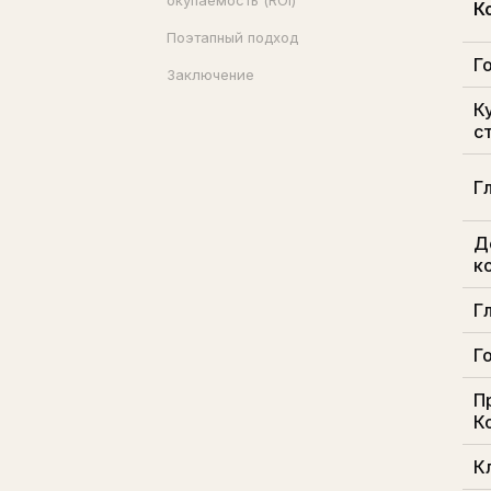
окупаемость (ROI)
К
Поэтапный подход
Г
Заключение
К
с
Г
Д
к
Г
Г
П
К
К