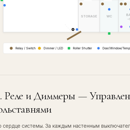
B
STORAGE
WC
~
Relay / Switch
Dimmer / LED
Roller Shutter
Door/Window/Temp
. Реле и Диммеры — Управлен
ольставнями
о сердце системы. За каждым настенным выключате