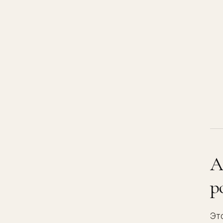
A
р
Эт