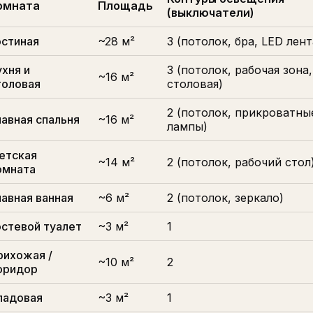
омната
Площадь
(выключатели)
остиная
~28 м²
3 (потолок, бра, LED лент
ухня и
3 (потолок, рабочая зона,
~16 м²
толовая
столовая)
2 (потолок, прикроватны
лавная спальня
~16 м²
лампы)
етская
~14 м²
2 (потолок, рабочий стол
омната
лавная ванная
~6 м²
2 (потолок, зеркало)
остевой туалет
~3 м²
1
рихожая /
~10 м²
2
оридор
ладовая
~3 м²
1