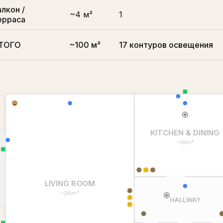
алкон /
~4 м²
1
ерраса
ТОГО
~100 м²
17 контуров освещения
KITCHEN & DINING
~16m²
LIVING ROOM
~28m²
HALLWAY