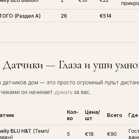
elly BLU Button1
2
€16
€22
прикро
ТОГО (Раздел A)
26
€514
. Датчики — Глаза и уши умно
з датчиков дом — это просто огромный пульт дистан
тчиками он начинает
думать
за вас.
Кол-
Цена/
атчик
Всего
Где
во
шт
helly BLU H&T
(Темп/
Гост
5
€18
€90
лажн)
ванн