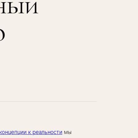
чный
о
 концепции к реальности
мы