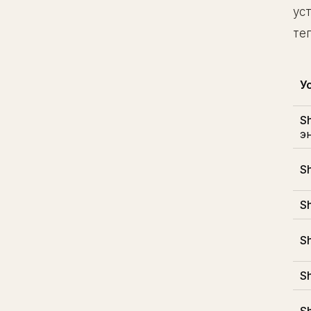
ус
те
У
Sh
э
Sh
S
Sh
Sh