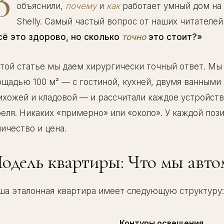
В
объяснили,
почему
и
как
работает умный дом на б
Shelly. Самый частый вопрос от наших читателей
сё это здорово, но сколько
точно
это стоит?»
этой статье мы даем хирургически точный ответ. Мы
ощадью 100 м² — с гостиной, кухней, двумя ванными 
ихожей и кладовой — и рассчитали каждое устройств
беля. Никаких «примерно» или «около». У каждой поз
личество и цена.
одель квартиры: Что мы авто
ша эталонная квартира имеет следующую структуру:
Контуры освещения