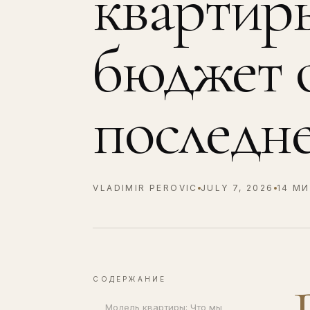
квартиры
бюджет о
последне
VLADIMIR PEROVIC
JULY 7, 2026
14 М
СОДЕРЖАНИЕ
Модель квартиры: Что мы