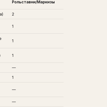
Рольставни/Маркизы
а)
2
1
е
1
)
1
—
1
—
—