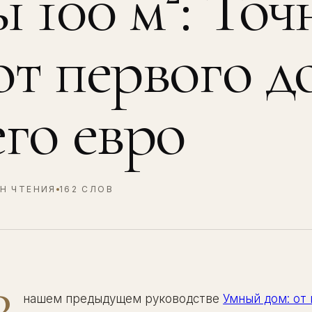
 100 м²: То
т первого д
го евро
ИН ЧТЕНИЯ
162 СЛОВ
нашем предыдущем руководстве
Умный дом: от