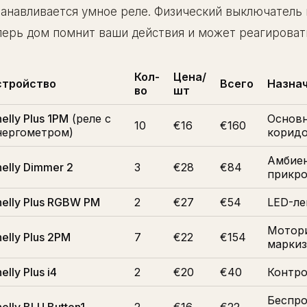
танавливается умное реле. Физический выключатель 
перь дом помнит ваши действия и может реагироват
Кол-
Цена/
стройство
Всего
Назна
во
шт
elly Plus 1PM
(реле с
Основн
10
€16
€160
нергометром)
коридо
Амбиен
elly Dimmer 2
3
€28
€84
прикро
helly Plus RGBW PM
2
€27
€54
LED-ле
Мотори
elly Plus 2PM
7
€22
€154
маркиз
elly Plus i4
2
€20
€40
Контро
Беспро