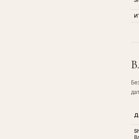
Sh
И
B
Бе
да
Д
S
В