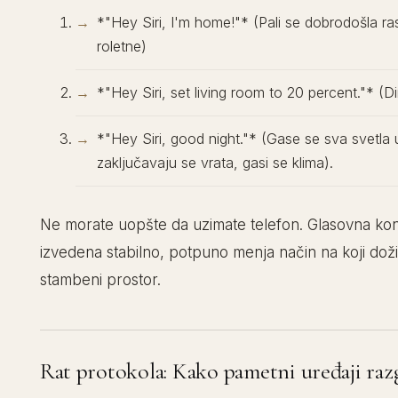
*"Hey Siri, I'm home!"* (Pali se dobrodošla ra
roletne)
*"Hey Siri, set living room to 20 percent."* (D
*"Hey Siri, good night."* (Gase se sva svetla
zaključavaju se vrata, gasi se klima).
Ne morate uopšte da uzimate telefon. Glasovna kont
izvedena stabilno, potpuno menja način na koji doži
stambeni prostor.
Rat protokola: Kako pametni uređaji raz