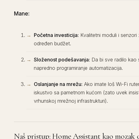
Mane:
Početna investicija:
Kvalitetni moduli i senzori
određen budžet.
Složenost podešavanja:
Da bi sve radilo kao 
napredno programiranje automatizacija.
Oslanjanje na mrežu:
Ako imate loš Wi-Fi ruter
iskustvo sa pametnom kućom (zato uvek insis
vrhunskoj mrežnoj infrastrukturi).
Naš pristup: Home Assistant kao mozak o