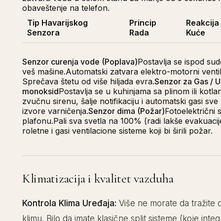
obaveštenje na telefon.
Tip Havarijskog
Princip
Reakcija
Senzora
Rada
Kuće
Senzor curenja vode (Poplava)
Postavlja se ispod sud
veš mašine.Automatski zatvara elektro-motorni venti
Sprečava štetu od više hiljada evra.
Senzor za Gas / U
monoksid
Postavlja se u kuhinjama sa plinom ili kotla
zvučnu sirenu, šalje notifikaciju i automatski gasi sve
izvore varničenja.
Senzor dima (Požar)
Fotoelektrični
plafonu.Pali sva svetla na 100% (radi lakše evakuacij
roletne i gasi ventilacione sisteme koji bi širili požar.
Klimatizacija i kvalitet vazduha
Kontrola Klima Uređaja:
Više ne morate da tražite da
klimu. Bilo da imate klasične split sisteme (koje int