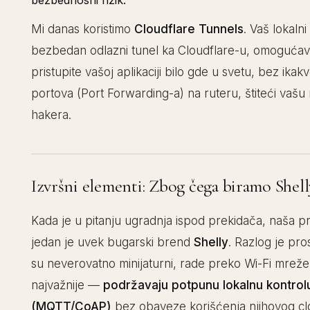
Mi danas koristimo
Cloudflare Tunnels
. Vaš lokalni
bezbedan odlazni tunel ka Cloudflare-u, omogućav
pristupite vašoj aplikaciji bilo gde u svetu, bez ikak
portova (Port Forwarding-a) na ruteru, štiteći vaš
hakera.
Izvršni elementi: Zbog čega biramo Shelly
Kada je u pitanju ugradnja ispod prekidača, naša p
jedan je uvek bugarski brend
Shelly
. Razlog je pros
su neverovatno minijaturni, rade preko Wi-Fi mreže, 
najvažnije —
podržavaju potpunu lokalnu kontrol
(MQTT/CoAP)
bez obaveze korišćenja njihovog cl