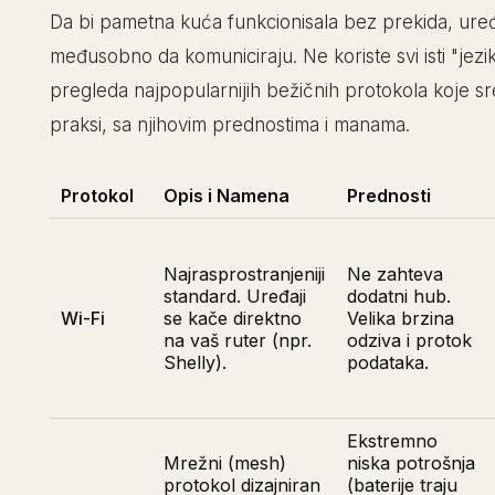
Da bi pametna kuća funkcionisala bez prekida, uređ
međusobno da komuniciraju. Ne koriste svi isti "jezi
pregleda najpopularnijih bežičnih protokola koje 
praksi, sa njihovim prednostima i manama.
Protokol
Opis i Namena
Prednosti
Najrasprostranjeniji
Ne zahteva
standard. Uređaji
dodatni hub.
Wi-Fi
se kače direktno
Velika brzina
na vaš ruter (npr.
odziva i protok
Shelly).
podataka.
Ekstremno
Mrežni (mesh)
niska potrošnja
protokol dizajniran
(baterije traju