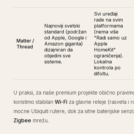
Svi uređaji
rade na svim
Najnoviji svetski
platformama
standard (podržan
(nema više
od Apple, Google i
"Radi samo uz
Matter /
Amazon giganta)
Apple
Thread
dizajniran da
HomeKit"
objedini sve
ograničenja).
sisteme.
Lokalna
kontrola po
difoltu.
U praksi, za naše premium projekte obično pravimo
koristimo stabilan
Wi-Fi
za glavne releje (rasveta i r
moćne Ubiquiti rutere, dok za sitne baterijske senz
Zigbee
mrežu.