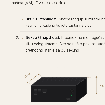
mašina (VM). Ovo obezbeđuje:
Brzinu i stabilnost:
Sistem reaguje u milisekun
kašnjenja kada pritisnete taster na zidu.
Bekap (Snapshots):
Proxmox nam omogućava
sliku celog sistema. Ako se nešto pokvari, vr
prethodno stanje za 30 sekundi.
INTEL N100 MINI PC
11 cm
4.5
N100