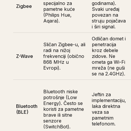
specijalno za
godinama).
Zigbee
pametne kuće
Svaki uređaj
(Philips Hue,
povezan na
Aqara).
struju pojačava
i širi signal.
Odličan domet i
Sličan Zigbee-u, ali
penetracija
radi na nižoj
kroz debele
Z-Wave
frekvenciji (obično
zidove. Ne
868 MHz u
ometa ga Wi-Fi
Evropi).
mreža (ne guši
se na 2.4GHz).
Bluetooth niske
Jeftin za
potrošnje (Low
implementaciju,
Energy). Često se
Bluetooth
laka direktna
koristi za pametne
(BLE)
veza sa
brave ili sitne
pametnim
senzore
telefonom.
(SwitchBot).