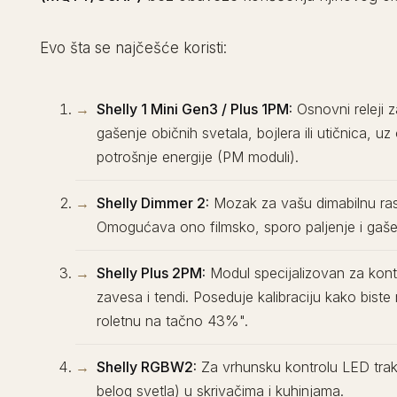
Evo šta se najčešće koristi:
Shelly 1 Mini Gen3 / Plus 1PM:
Osnovni releji za
gašenje običnih svetala, bojlera ili utičnica, u
potrošnje energije (PM moduli).
Shelly Dimmer 2:
Mozak za vašu dimabilnu ras
Omogućava ono filmsko, sporo paljenje i gaše
Shelly Plus 2PM:
Modul specijalizovan za kontr
zavesa i tendi. Poseduje kalibraciju kako biste 
roletnu na tačno 43%".
Shelly RGBW2:
Za vrhunsku kontrolu LED traka
belog svetla) u skrivačima i kuhinjama.