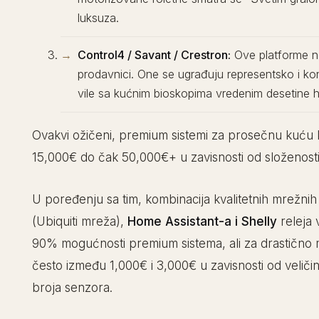
luksuza.
Control4 / Savant / Crestron:
Ove platforme n
prodavnici. One se ugrađuju representsko i ko
vile sa kućnim bioskopima vredenim desetine hi
Ovakvi ožičeni, premium sistemi za prosečnu kuću
15,000€ do čak 50,000€+ u zavisnosti od složenosti
U poređenju sa tim, kombinacija kvalitetnih mrežnih
(Ubiquiti mreža),
Home Assistant-a i Shelly
releja
90% mogućnosti premium sistema, ali za drastično 
često između 1,000€ i 3,000€ u zavisnosti od veličin
broja senzora.