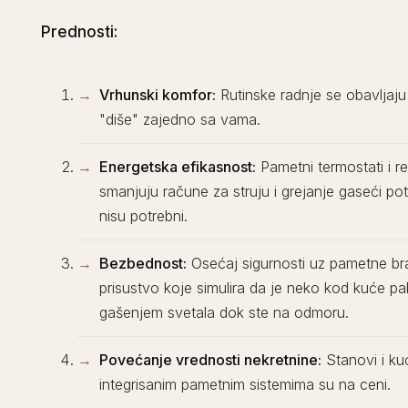
Prednosti:
Vrhunski komfor:
Rutinske radnje se obavljaj
"diše" zajedno sa vama.
Energetska efikasnost:
Pametni termostati i r
smanjuju račune za struju i grejanje gaseći p
nisu potrebni.
Bezbednost:
Osećaj sigurnosti uz pametne bra
prisustvo koje simulira da je neko kod kuće pal
gašenjem svetala dok ste na odmoru.
Povećanje vrednosti nekretnine:
Stanovi i ku
integrisanim pametnim sistemima su na ceni.