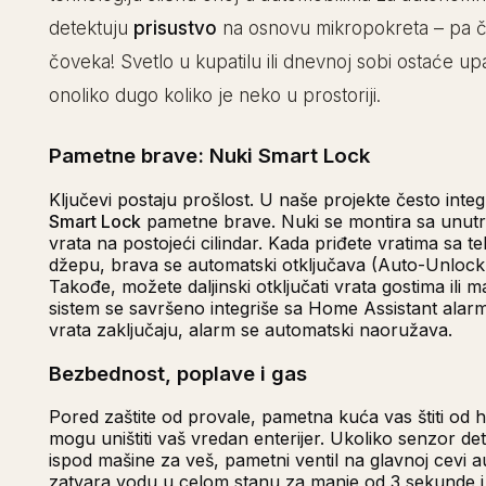
detektuju
prisustvo
na osnovu mikropokreta – pa ča
čoveka! Svetlo u kupatilu ili dnevnoj sobi ostaće up
onoliko dugo koliko je neko u prostoriji.
Pametne brave: Nuki Smart Lock
Ključevi postaju prošlost. U naše projekte često int
Smart Lock
pametne brave. Nuki se montira sa unutr
vrata na postojeći cilindar. Kada priđete vratima sa 
džepu, brava se automatski otključava (Auto-Unlock 
Takođe, možete daljinski otključati vrata gostima ili m
sistem se savršeno integriše sa Home Assistant alar
vrata zaključaju, alarm se automatski naoružava.
Bezbednost, poplave i gas
Pored zaštite od provale, pametna kuća vas štiti od h
mogu uništiti vaš vredan enterijer. Ukoliko senzor de
ispod mašine za veš, pametni ventil na glavnoj cevi 
zatvara vodu u celom stanu za manje od 3 sekunde i 