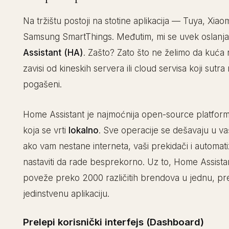
Na tržištu postoji na stotine aplikacija — Tuya, Xia
Samsung SmartThings. Međutim, mi se uvek oslan
Assistant (HA)
. Zašto? Zato što ne želimo da kuća n
zavisi od kineskih servera ili cloud servisa koji sutra
pogašeni.
Home Assistant je najmoćnija open-source platform
koja se vrti
lokalno
. Sve operacije se dešavaju u vaš
ako vam nestane interneta, vaši prekidači i automati
nastaviti da rade besprekorno. Uz to, Home Assist
poveže preko 2000 različitih brendova u jednu, pr
jedinstvenu aplikaciju.
Prelepi korisnički interfejs (Dashboard)