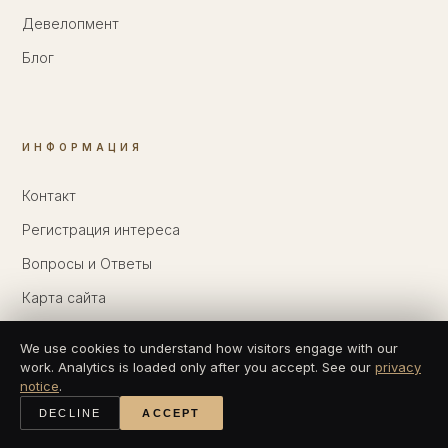
Девелопмент
Блог
ИНФОРМАЦИЯ
Контакт
Регистрация интереса
Вопросы и Ответы
Карта сайта
Вход для клиентов
We use cookies to understand how visitors engage with our
work. Analytics is loaded only after you accept. See our
privacy
notice
.
DECLINE
ACCEPT
РАССЫЛКА