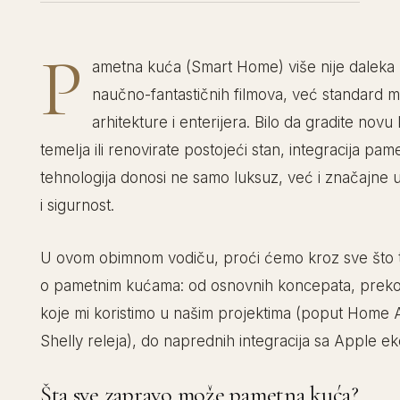
P
ametna kuća (Smart Home) više nije daleka
naučno-fantastičnih filmova, već standard 
arhitekture i enterijera. Bilo da gradite nov
temelja ili renovirate postojeći stan, integracija pam
tehnologija donosi ne samo luksuz, već i značajne 
i sigurnost.
U ovom obimnom vodiču, proći ćemo kroz sve što 
o pametnim kućama: od osnovnih koncepata, preko 
koje mi koristimo u našim projektima (poput Home As
Shelly releja), do naprednih integracija sa Apple e
Šta sve zapravo može pametna kuća?