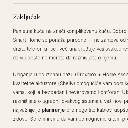
Zaključak
Pametna kuća ne znači komplikovanu kuću. Dobro 
Smart Home se ponaša prirodno — ne zahteva od v
držite telefon u ruci, već unapređuje vaš svakodnev
da vi uopšte ne morate da razmišljate o njemu.
Ulaganje u pouzdanu bazu (Proxmox + Home Assist
kvalitetne aktuatore (Shelly) omogućiće vam dom ko
vama, koji je bezbedan i neverovatno komforan. Uk
razmišljate o ugradnji ovakvog sistema u vaš novi p
najvažnije je
planiranje
pre nego što kablovi uopšt
zidove. Spremni smo da vam pomognemo u tom pr