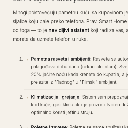
Mnogi poistovećuju pametnu kuću sa kupovinom j
sijalice koju pale preko telefona. Pravi Smart Home
od toga — to je
nevidljivi asistent
koji radi za vas, a
morate da uzmete telefon u ruke.
Pametna rasveta i ambijenti:
Rasveta se auto
prilagođava dobu dana (cirkadijalni ritam). Sve
20% jačine noću kada krenete do kupatila, a j
prelazite iz "Radnog" u "Filmski" ambijent.
Klimatizacija i grejanje:
Sistem sam prepoznaj
kod kuće, gasi klimu ako je prozor otvoren du
optimalno koristi jeftinu struju.
Roletne i zavese:
Roletne se same spuštaju k