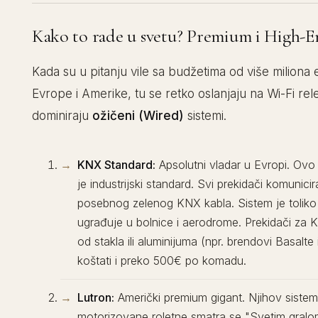
Kako to rade u svetu? Premium i High-E
Kada su u pitanju vile sa budžetima od više miliona 
Evrope i Amerike, tu se retko oslanjaju na Wi-Fi rel
dominiraju
ožičeni (Wired)
sistemi.
KNX Standard:
Apsolutni vladar u Evropi. Ovo 
je industrijski standard. Svi prekidači komunici
posebnog zelenog KNX kabla. Sistem je toliko 
ugrađuje u bolnice i aerodrome. Prekidači za 
od stakla ili aluminijuma (npr. brendovi Basalte 
koštati i preko 500€ po komadu.
Lutron:
Američki premium gigant. Njihov sistem
motorizovane roletne smatra se "Svetim gralo