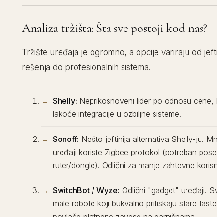
Analiza tržišta: Šta sve postoji kod nas?
Tržište uređaja je ogromno, a opcije variraju od jeft
rešenja do profesionalnih sistema.
Shelly:
Neprikosnoveni lider po odnosu cene, kv
lakoće integracije u ozbiljne sisteme.
Sonoff:
Nešto jeftinija alternativa Shelly-ju. Mn
uređaji koriste Zigbee protokol (potreban pos
ruter/dongle). Odlični za manje zahtevne korisn
SwitchBot / Wyze:
Odlični "gadget" uređaji. S
male robote koji bukvalno pritiskaju stare taste
povlače platnene zavese na garnišnama.