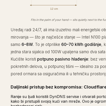
12 cm
Fits in the palm of your hand — sits quietly next to the f
Uređaj radi 24/7, ali ima izuzetno mali energetski oti
mirovanja — što je najčešće stanje — Intel N100 pla
samo
6–8W
. To je otprilike
60–70 kWh godišnje
, 
jedna stara sijalica od 100W upaljena samo dva sat
Kućište koristi
potpuno pasivno hlađenje
: bez vent
pokretnih delova, u potpunoj tišini — idealno za pos
pored ormara sa osiguračima ili u tehničku prostorij
Daljinski pristup bez kompromisa: Cloudflar
Ranije su ljudi koristili DynDNS servise i otvarali por
kako bi pristupili svojoj kući van mreže. Ovo je ogro
bezbednosni rizik.