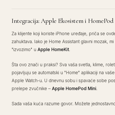
Integracija: Apple Ekosistem i HomePod
Za klijente koji koriste iPhone uređaje, priča se ovd
zahuktava. Iako je Home Assistant glavni mozak, mi
"izvozimo" u
Apple HomeKit
.
Šta ovo znači u praksi? Sva vaša svetla, klime, rolet
pojavljuju se automatski u "Home" aplikaciji na vaš
Apple Watch-u. U dnevnu sobu i spavaće sobe pos
prelepe zvučnike –
Apple HomePod Mini
.
Sada vaša kuća razume govor. Možete jednostavno 