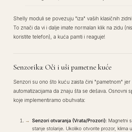
Shelly moduli se povezuju "iza" vaših klasičnih zidn
To znači da vi i dalje imate normalan klik na zidu (n
koristite telefon), a kuća pamti i reaguje!
Senzorika: Oči i uši pametne kuće
Senzori su ono što kuću zaista čini "pametnom" je
automatizacijama da znaju šta se dešava. Osnovni s
koje implementiramo obuhvata:
Senzori otvaranja (Vrata/Prozori):
Magnetni se
stanje stolarije. Ukoliko otvorite prozor, klima 