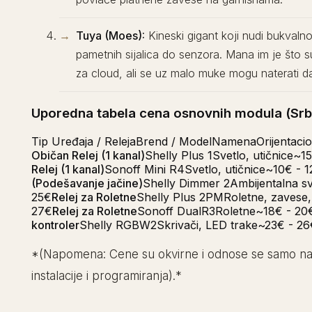
Tuya (Moes):
Kineski gigant koji nudi bukvaln
pametnih sijalica do senzora. Mana im je što 
za cloud, ali se uz malo muke mogu naterati da
Uporedna tabela cena osnovnih modula (Srbij
Tip Uređaja / RelejaBrend / ModelNamenaOrijentaci
Običan Relej (1 kanal)
Shelly Plus 1Svetlo, utičnice~1
Relej (1 kanal)
Sonoff Mini R4Svetlo, utičnice~10€ - 
(Podešavanje jačine)
Shelly Dimmer 2Ambijentalna sv
25€
Relej za Roletne
Shelly Plus 2PMRoletne, zavese
27€
Relej za Roletne
Sonoff DualR3Roletne~18€ - 20
kontroler
Shelly RGBW2Skrivači, LED trake~23€ - 26
*(Napomena: Cene su okvirne i odnose se samo n
instalacije i programiranja).*