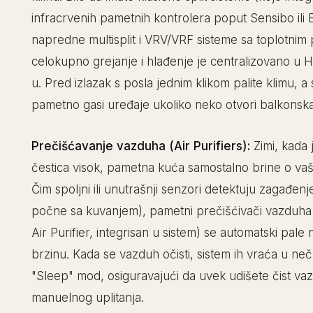
infracrvenih pametnih kontrolera poput Sensibo ili Br
napredne multisplit i VRV/VRF sisteme sa toplotni
celokupno grejanje i hlađenje je centralizovano u 
u. Pred izlazak s posla jednim klikom palite klimu, a 
pametno gasi uređaje ukoliko neko otvori balkonska
Prečišćavanje vazduha (Air Purifiers):
Zimi, kada 
čestica visok, pametna kuća samostalno brine o vaš
Čim spoljni ili unutrašnji senzori detektuju zagađenje
počne sa kuvanjem), pametni prečišćivači vazduha 
Air Purifier, integrisan u sistem) se automatski pal
brzinu. Kada se vazduh očisti, sistem ih vraća u nečuj
"Sleep" mod, osiguravajući da uvek udišete čist v
manuelnog uplitanja.