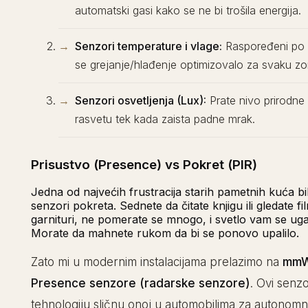
automatski gasi kako se ne bi trošila energija.
Senzori temperature i vlage:
Raspoređeni po 
se grejanje/hlađenje optimizovalo za svaku z
Senzori osvetljenja (Lux):
Prate nivo prirodne s
rasvetu tek kada zaista padne mrak.
Prisustvo (Presence) vs Pokret (PIR)
Jedna od najvećih frustracija starih pametnih kuća bi
senzori pokreta. Sednete da čitate knjigu ili gledate f
garnituri, ne pomerate se mnogo, i svetlo vam se ugas
Morate da mahnete rukom da bi se ponovo upalilo.
Zato mi u modernim instalacijama prelazimo na
mmW
Presence senzore (radarske senzore)
. Ovi senzo
tehnologiju sličnu onoj u automobilima za autonomn