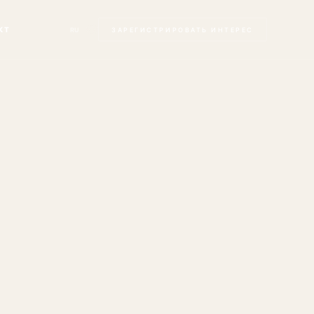
КТ
RU
ЗАРЕГИСТРИРОВАТЬ ИНТЕРЕС