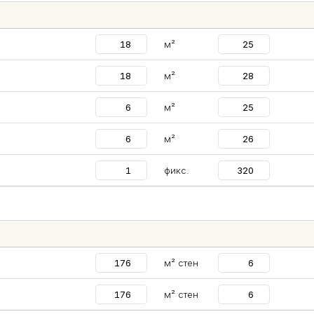
м²
м²
м²
м²
фикс.
м² стен
м² стен