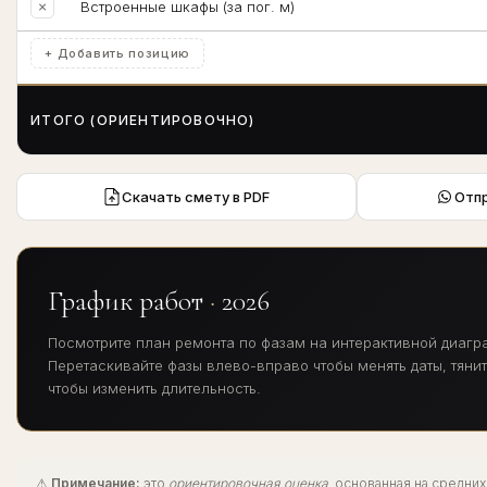
×
Встроенные шкафы (за пог. м)
+ Добавить позицию
ИТОГО (ОРИЕНТИРОВОЧНО)
Скачать смету в PDF
Отп
График работ
·
2026
Посмотрите план ремонта по фазам на интерактивной диагр
Перетаскивайте фазы влево-вправо чтобы менять даты, тянит
чтобы изменить длительность.
⚠
Примечание:
это
ориентировочная оценка
, основанная на средних