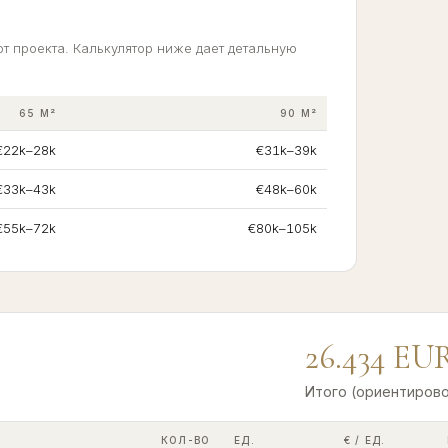
т проекта. Калькулятор ниже дает детальную
65 M²
90 M²
€22k–28k
€31k–39k
€33k–43k
€48k–60k
€55k–72k
€80k–105k
26.434
EU
Итого (ориентиров
КОЛ-ВО
ЕД.
€ / ЕД.