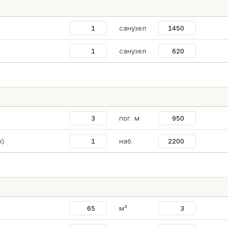
санузел
санузел
пог. м
к)
наб.
м²