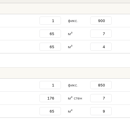
фикс.
м²
м²
фикс.
м² стен
м²