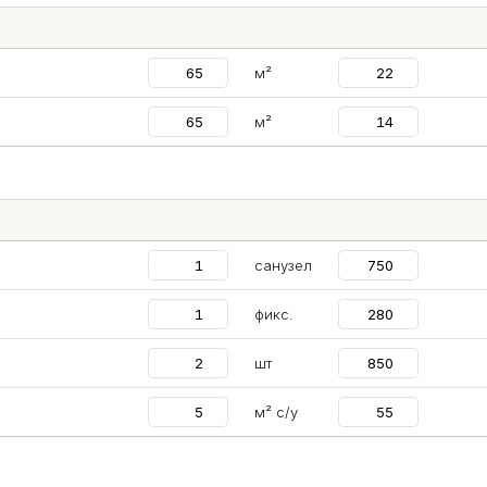
м²
м²
санузел
фикс.
шт
м² с/у