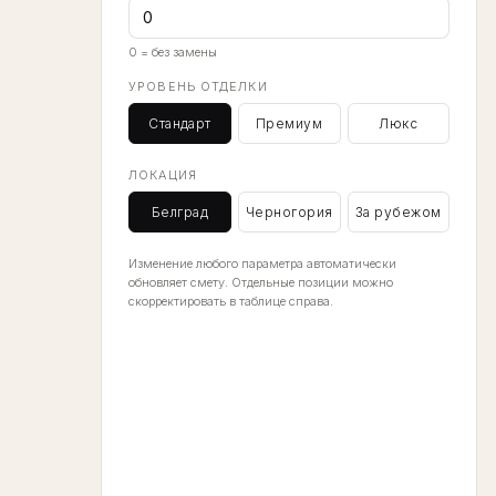
0 = без замены
УРОВЕНЬ ОТДЕЛКИ
Стандарт
Премиум
Люкс
ЛОКАЦИЯ
Белград
Черногория
За рубежом
Изменение любого параметра автоматически
обновляет смету. Отдельные позиции можно
скорректировать в таблице справа.