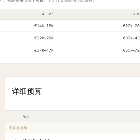
）。实际费用取决于项目。下方计算器提供详细预算。
45 M²
65 M
€14k–18k
€22k–28
€22k–28k
€33k–43
€37k–47k
€55k–72
详细预算
项目
准备与拆除