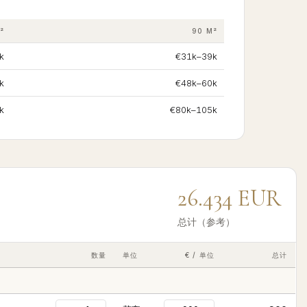
²
90 M²
k
€31k–39k
k
€48k–60k
k
€80k–105k
26.434
EUR
总计（参考）
数量
单位
€ / 单位
总计