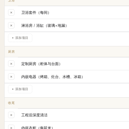
卫浴
×
卫浴套件（每间）
×
淋浴房 / 浴缸（玻璃+地漏）
+ 添加项目
厨房
×
定制厨房（柜体与台面）
×
内嵌电器（烤箱、灶台、水槽、冰箱）
+ 添加项目
收尾
×
工程后深度清洁
×
内嵌衣柜（每延米）