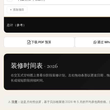
+ 添加项目
总计（参考）
下载 PDF 预算
通过 Wh
装修时间表
·
2026
在交互式甘特图上查看分阶段装修计划。左右拖动条形以更改日期，拖
长或缩短阶段持续时间。
⚠
注意：
这是
方向性估算
，基于贝尔格莱德 2026 年 5 月的平均承包商