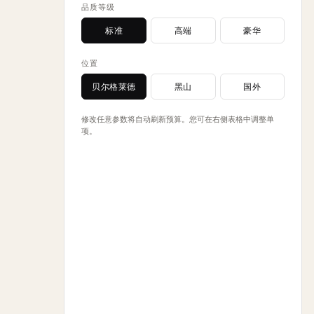
品质等级
标准
高端
豪华
位置
贝尔格莱德
黑山
国外
修改任意参数将自动刷新预算。您可在右侧表格中调整单
项。