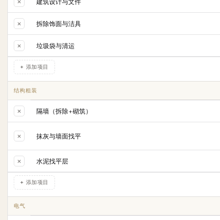
×
建筑设计与文件
×
拆除饰面与洁具
×
垃圾袋与清运
+ 添加项目
结构粗装
×
隔墙（拆除+砌筑）
×
抹灰与墙面找平
×
水泥找平层
+ 添加项目
电气