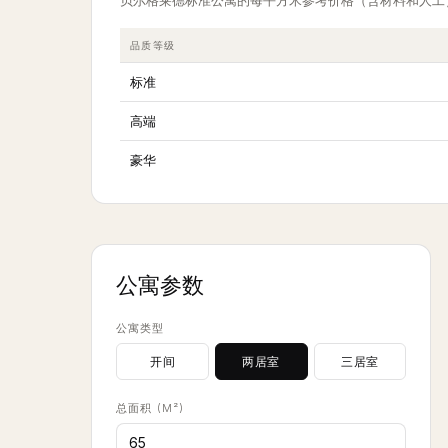
贝尔格莱德标准公寓的每平方米参考价格（含材料和人工
品质等级
标准
高端
豪华
公寓参数
公寓类型
开间
两居室
三居室
总面积 (M²)